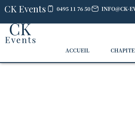
CK Events
0495 11 76 50
INFO@CK-E
ACCUEIL
CHAPIT