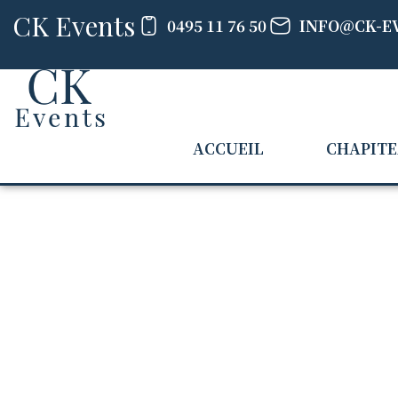
CK Events
0495 11 76 50
INFO@CK-E
ACCUEIL
CHAPIT