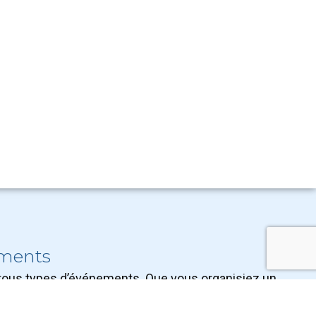
ements
 tous types d’événements. Que vous organisiez un
 équipements adaptés à votre projet.