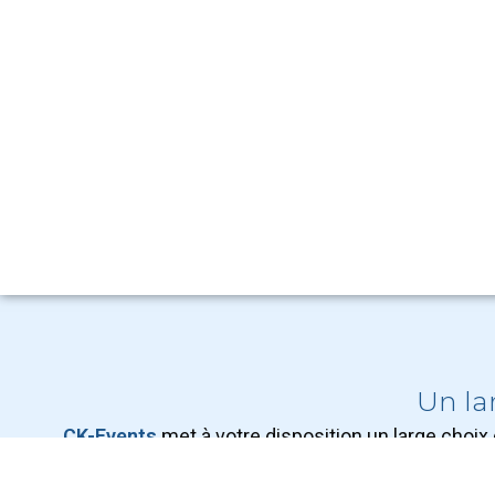
Un la
CK-Events
met à votre disposition un large choi
mariage, un anniversaire, une fête 